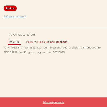
Забыли пароль?
© 2026, Alfaparcel Ltd
Меню
Нажмите на меню для открытия
10 Mt Pleasant Trading Estate, Mount Pleasant Road, Wisbech, Cambridgeshire,
PE13 3FF United Kingdom, reg number: 06698023
Мы закрылись